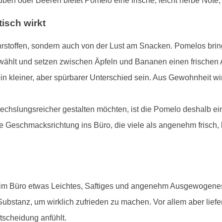
ben oder Beeren bietet Pomelo eine frische, leicht herbe Note
isch wirkt
hrstoffen, sondern auch von der Lust am Snacken. Pomelos brin
wählt und setzen zwischen Äpfeln und Bananen einen frischen 
in kleiner, aber spürbarer Unterschied sein. Aus Gewohnheit wir
slungsreicher gestalten möchten, ist die Pomelo deshalb ein 
ne Geschmacksrichtung ins Büro, die viele als angenehm frisch, l
ie im Büro etwas Leichtes, Saftiges und angenehm Ausgewogene
stanz, um wirklich zufrieden zu machen. Vor allem aber liefern
tscheidung anfühlt.