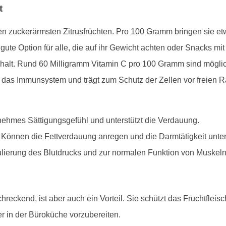
t
n zuckerärmsten Zitrusfrüchten. Pro 100 Gramm bringen sie etwa
ute Option für alle, die auf ihr Gewicht achten oder Snacks m
halt. Rund 60 Milligramm Vitamin C pro 100 Gramm sind möglich
t das Immunsystem und trägt zum Schutz der Zellen vor freien R
genehmes Sättigungsgefühl und unterstützt die Verdauung.
: Können die Fettverdauung anregen und die Darmtätigkeit unter
ulierung des Blutdrucks und zur normalen Funktion von Muskeln
reckend, ist aber auch ein Vorteil. Sie schützt das Fruchtfleis
r in der Büroküche vorzubereiten.