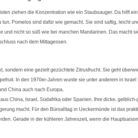
sten ziehen die Konzentration wie ein Staubsauger. Da hilft ein 
 tun. Pomelos sind dafür wie gemacht. Sie sind saftig, leicht u
itrone und nicht so süß wie bei manchen Mandarinen. Das macht sie
bschluss nach dem Mittagessen.
kt, sondern eine gezielt gezüchtete Zitrusfrucht. Sie geht über
efruit. In den 1970er-Jahren wurde sie unter anderem in Israel
n und China auch nach Europa.
 China, Israel, Südafrika oder Spanien. Ihre dicke, gelblich-g
agerung macht. Für den Büroalltag in Ueckermünde ist das prak
den. Gerade in der kühleren Jahreszeit, wenn die Hauptsaison f