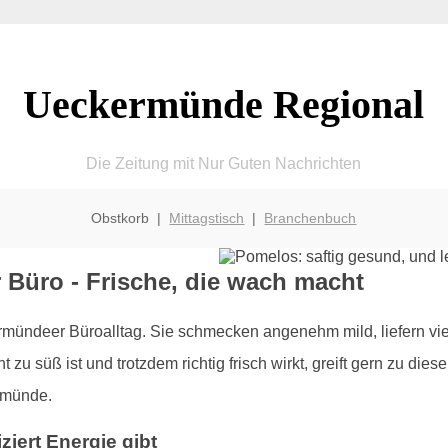
Ueckermünde Regional
Die Zeitung mit Nur Guten Nachrichten
Obstkorb |
Mittagstisch
|
Branchenbuch
Büro - Frische, die wach macht
rmündeer Büroalltag. Sie schmecken angenehm mild, liefern vie
zu süß ist und trotzdem richtig frisch wirkt, greift gern zu dies
rmünde.
ziert Energie gibt