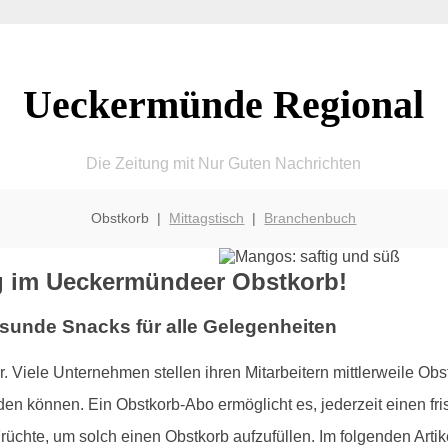
Ueckermünde Regional
Die Zeitung mit Nur Guten Nachrichten
Obstkorb |
Mittagstisch
|
Branchenbuch
g im Ueckermündeer Obstkorb!
esunde Snacks für alle Gelegenheiten
er. Viele Unternehmen stellen ihren Mitarbeitern mittlerweile Obs
n können. Ein Obstkorb-Abo ermöglicht es, jederzeit einen f
Früchte, um solch einen Obstkorb aufzufüllen. Im folgenden Arti