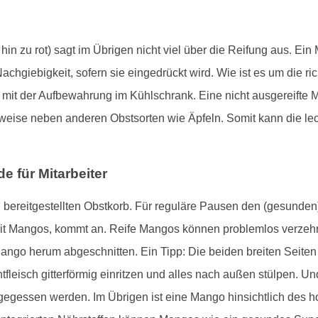
n zu rot) sagt im Übrigen nicht viel über die Reifung aus. Ein
 Nachgiebigkeit, sofern sie eingedrückt wird. Wie ist es um die r
en mit der Aufbewahrung im Kühlschrank. Eine nicht ausgereift
weise neben anderen Obstsorten wie Äpfeln. Somit kann die le
 für Mitarbeiter
nen bereitgestellten Obstkorb. Für reguläre Pausen den (gesund
it Mangos, kommt an. Reife Mangos können problemlos verzehrt
ango herum abgeschnitten. Ein Tipp: Die beiden breiten Seite
leisch gitterförmig einritzen und alles nach außen stülpen. U
fgegessen werden. Im Übrigen ist eine Mango hinsichtlich des 